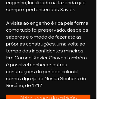
engenho, localizado na fazenda que
sempre pertenceu aos Xavier.
A visita ao engenho é rica pela forma
como tudo foi preservado, desde os
saberes e o modo de fazer até as
próprias construções, uma volta ao
tempo dos inconfidentes mineiros.
Em Coronel Xavier Chaves também
é possível conhecer outras
construções do período colonial,
como a Igreja de Nossa Senhora do
Rosário, de 1717.
Obter licença de exibição
Fotos